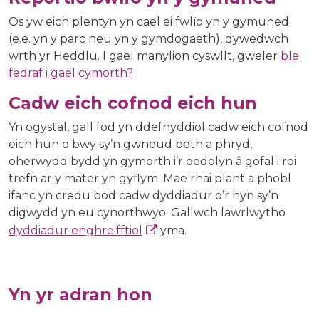
Os yw eich plentyn yn cael ei fwlïo yn y gymuned
(e.e. yn y parc neu yn y gymdogaeth), dywedwch
wrth yr Heddlu. I gael manylion cyswllt, gweler
ble
fedraf i gael cymorth?
Cadw eich cofnod eich hun
Yn ogystal, gall fod yn ddefnyddiol cadw eich cofnod
eich hun o bwy sy’n gwneud beth a phryd,
oherwydd bydd yn gymorth i’r oedolyn â gofal i roi
trefn ar y mater yn gyflym. Mae rhai plant a phobl
ifanc yn credu bod cadw dyddiadur o’r hyn sy’n
digwydd yn eu cynorthwyo. Gallwch lawrlwytho
dyddiadur enghreifftiol
yma.
Yn yr adran hon