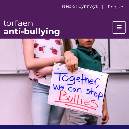
Neidio i Gynnwys
English
torfaen
anti-bullying