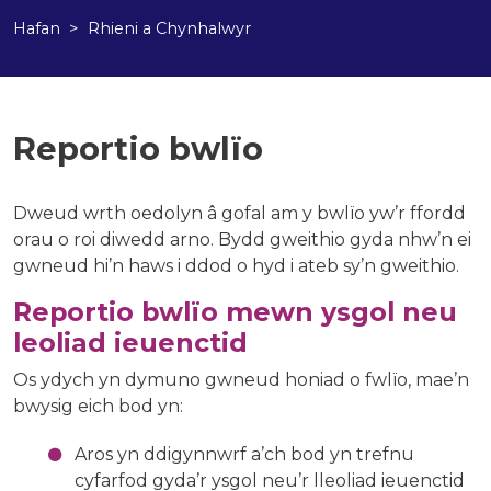
Hafan
Rhieni a Chynhalwyr
Reportio bwlïo
Dweud wrth oedolyn â gofal am y bwlïo yw’r ffordd
orau o roi diwedd arno. Bydd gweithio gyda nhw’n ei
gwneud hi’n haws i ddod o hyd i ateb sy’n gweithio.
Reportio bwlïo mewn ysgol neu
leoliad ieuenctid
Os ydych yn dymuno gwneud honiad o fwlïo, mae’n
bwysig eich bod yn:
Aros yn ddigynnwrf a’ch bod yn trefnu
cyfarfod gyda’r ysgol neu’r lleoliad ieuenctid