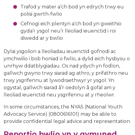
Trafod y mater a’ch bod yn edrych trwy eu
polisi gwrth-fwlïo
Cefnogi eich plentyn a’ch bod yn gweithio
gyda’r ysgol neu’r lleoliad ieuenctid i roi
diwedd ar y bwlïo
Dylai ysgolion a lleoliadau ieuenctid gofnodi ac
ymchwilio i bob honiad o fwlïo, a dylid eich hysbysu o
unrhyw ddatblygiadau. Os nad ydych yn fodlon,
gallwch gwyno trwy siarad ag athro, y prifathro neu
trwy ysgrifennu at lywodraethwyr yr ysgol. Yn
ogystal, gallwch siarad â’r oedolyn â gofal am y
lleoliad ieuenctid neu ysgrifennu at y rheolwr.
In some circumstances, the NYAS (National Youth
Advocacy Service) (0800616101) may be able to
provide confidential legal advice and representation.
Reportio bwlïo yn y gymuned