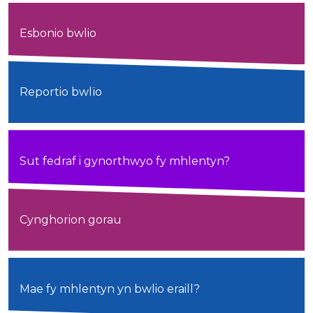
Esbonio bwlio
Reportio bwlïo
Sut fedraf i gynorthwyo fy mhlentyn?
Cynghorion gorau
Mae fy mhlentyn yn bwlio eraill?